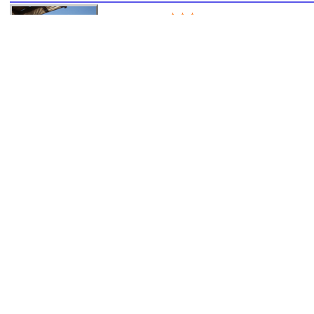
Villa Kerasia
Position markieren
,
Besc
Vlachiana 70011 Daphnes, Vlahiana, Griechenland, +30 2810 
Genießen Sie das wundervolle Ambiente der Villa Kerrasia, welc
Die mit Liebe zum Detail ausgestatteten Suiten bieten Komfort f
Traditional Cretan Houses
Position markier
, Heraklion, Griechenland, +30 2810 229558, +30 2811 750047
Villa Dafnes
Position markieren
,
Beschreibun
, Amoudara, Griechenland
Agioklima
Position markieren
,
Beschreibung
, Petrokefalo, Griechenland, +30 2810 223861