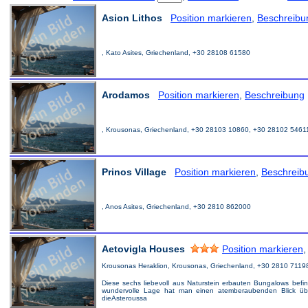
Asion Lithos
Position markieren
,
Beschreibu
, Kato Asites, Griechenland, +30 28108 61580
Arodamos
Position markieren
,
Beschreibung
, Krousonas, Griechenland, +30 28103 10860, +30 28102 546
Prinos Village
Position markieren
,
Beschreib
, Anos Asites, Griechenland, +30 2810 862000
Aetovigla Houses
Position markieren
Krousonas Heraklion, Krousonas, Griechenland, +30 2810 711
Diese sechs liebevoll aus Naturstein erbauten Bungalows bef
wundervolle Lage hat man einen atemberaubenden Blick übe
dieAsteroussa