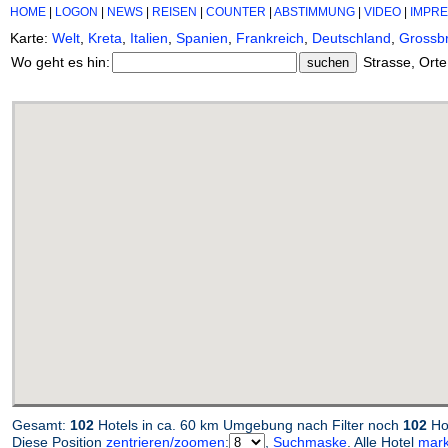
HOME
|
LOGON
|
NEWS
|
REISEN
|
COUNTER
|
ABSTIMMUNG
|
VIDEO
|
IMPR
Karte:
Welt
,
Kreta
,
Italien
,
Spanien
,
Frankreich
,
Deutschland
,
Grossbr
Wo geht es hin:
Strasse, Orte
Gesamt:
102
Hotels in ca. 60 km Umgebung nach Filter noch
102
Hot
Diese Position
zentrieren/zoomen
:
,
Suchmaske
. Alle Hotel
mark