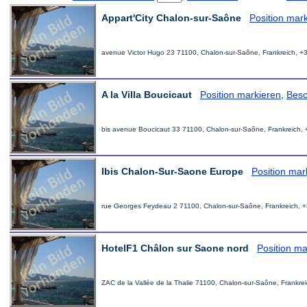
Appart'City Chalon-sur-Saône
Position mar
avenue Victor Hugo 23 71100, Chalon-sur-Saône, Frankreich, +
A la Villa Boucicaut
Position markieren
,
Besc
bis avenue Boucicaut 33 71100, Chalon-sur-Saône, Frankreich,
Ibis Chalon-Sur-Saone Europe
Position mar
rue Georges Feydeau 2 71100, Chalon-sur-Saône, Frankreich, 
HotelF1 Châlon sur Saone nord
Position ma
ZAC de la Vallée de la Thalie 71100, Chalon-sur-Saône, Frankr