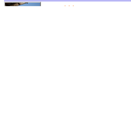
Le Dracy
Position markieren
,
Beschrei
4, rue du Pressoir 71640, Dracy-Le-Fort, Frankreich, +33 3 858
ruhig, in einem großen Garten, am Rande des kleinen Ortes Dra
Restaurant (Halbpension = Frühstücksbuffet und 3-Gang-Menü), À-
La Place
Position markieren
,
Beschreibung
71460, Cluny, Frankreich, +33 3 85501508
Hôtellerie du Val d'Or
Position markieren
,
Be
Grande Rue 140 71640, Dracy-Le-Fort, Frankreich, +33 385 451
Auberge Du Camp Romain
Position markier
auberge du camp romain 71150, Chassey-le-Camp, Frankreich, 