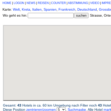
HOME
|
LOGON
|
NEWS
|
REISEN
|
COUNTER
|
ABSTIMMUNG
|
VIDEO
|
IMPR
Karte:
Welt
,
Kreta
,
Italien
,
Spanien
,
Frankreich
,
Deutschland
,
Grossbr
Wo geht es hin:
Strasse, Orte
Gesamt:
43
Hotels in ca. 60 km Umgebung nach Filter noch
43
Hotel
Diese Position
zentrieren/zoomen
:
,
Suchmaske
. Alle Hotel
mark