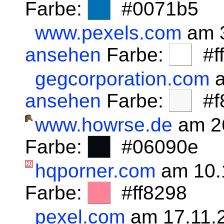
Farbe:
#0071b5
www.pexels.com
am 3
ansehen
Farbe:
#fff
gegcorporation.com
a
ansehen
Farbe:
#f8
www.howrse.de
am 2
Farbe:
#06090e
hqporner.com
am 10.
Farbe:
#ff8298
pexel.com
am 17.11.