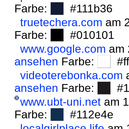
Farbe:
#111b36
truetechera.com
am 2
Farbe:
#010101
www.google.com
am 
ansehen
Farbe:
#fff
videoterebonka.com
a
ansehen
Farbe:
#1
www.ubt-uni.net
am 1
Farbe:
#112e4e
localgirlplace.life
am 1